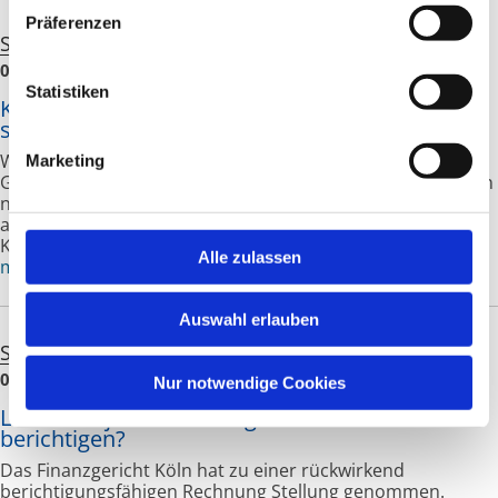
Präferenzen
Steuern
Einkommensteuer
05.08.2026
Statistiken
Kinderbetreuung durch Großeltern: Das gilt
steuerlich
Während der Sommerferien übernehmen häufig die
Marketing
Großeltern die Betreuung der Enkelkinder. Was viele Eltern
nicht wissen: Unter bestimmten Voraussetzungen können
auch dabei steuerlich begünstigte
Kinderbetreuungskosten entstehen.
Alle zulassen
mehr
Auswahl erlauben
Steuern
Umsatzsteuer
05.08.2026
Nur notwendige Cookies
Lässt sich jede Rechnung rückwirkend
berichtigen?
Das Finanzgericht Köln hat zu einer rückwirkend
berichtigungsfähigen Rechnung Stellung genommen.