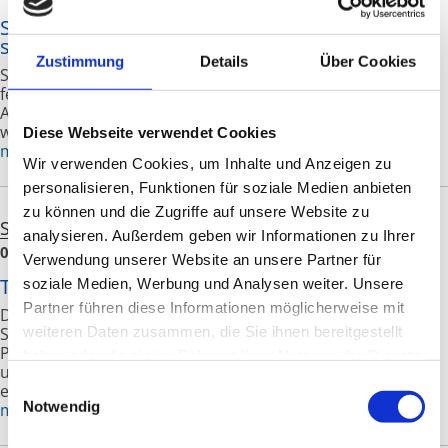
Sommerfest des Arbeitgebers: Was gilt
steuerlich?
Zustimmung
Details
Über Cookies
Sommerfeste gehören in vielen Unternehmen inzwischen
fest zum Betriebsleben. Sie bieten Gelegenheit zum
Austausch mit Kollegen und stärken den Teamgeist. Doch
welche lohnsteuerlichen Regeln gelten für die Teilnahme?
Diese Webseite verwendet Cookies
mehr
Wir verwenden Cookies, um Inhalte und Anzeigen zu
personalisieren, Funktionen für soziale Medien anbieten
zu können und die Zugriffe auf unsere Website zu
Steuern
Einkommensteuer
analysieren. Außerdem geben wir Informationen zu Ihrer
06.08.2026
Verwendung unserer Website an unsere Partner für
Totalgewinnprognose einer Photovoltaikanlage
soziale Medien, Werbung und Analysen weiter. Unsere
Partner führen diese Informationen möglicherweise mit
Der Bundesfinanzhof hatte im Urteilsfall zu der Frage
weiteren Daten zusammen, die Sie ihnen bereitgestellt
Stellung genommen, ob der Betrieb einer
Photovoltaikanlage mit Gewinnerzielungsabsicht erfolgte
haben oder die sie im Rahmen Ihrer Nutzung der Dienste
und wie die hierfür erforderliche Totalgewinnprognose zu
gesammelt haben.
Einwilligungsauswahl
erstellen war.
Notwendig
mehr